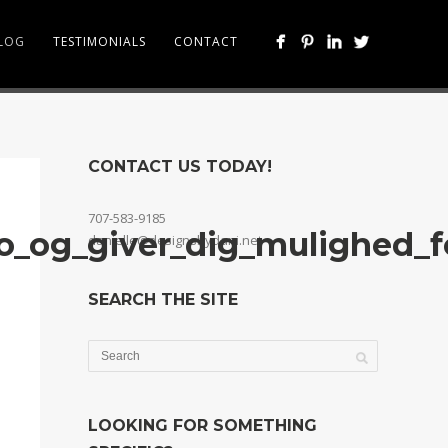
LOG
TESTIMONIALS
CONTACT
CONTACT US TODAY!
707-583-9185
_og_giver_dig_mulighed_f
danielle@designsbydani.net
SEARCH THE SITE
LOOKING FOR SOMETHING