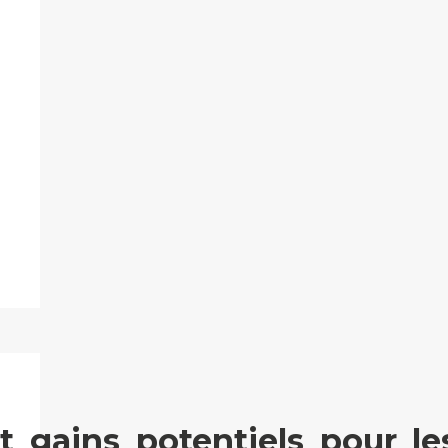
t_gains_potentiels_pour_le