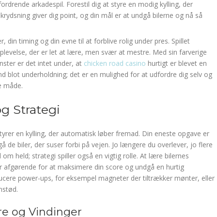
drende arkadespil. Forestil dig at styre en modig kylling, der
t krydsning giver dig point, og din mål er at undgå bilerne og nå så
r, din timing og din evne til at forblive rolig under pres. Spillet
 oplevelse, der er let at lære, men svær at mestre. Med sin farverige
nster er det intet under, at
chicken road casino
hurtigt er blevet en
end blot underholdning; det er en mulighed for at udfordre dig selv og
e måde.
g Strategi
styrer en kylling, der automatisk løber fremad. Din eneste opgave er
dgå de biler, der suser forbi på vejen. Jo længere du overlever, jo flere
m held; strategi spiller også en vigtig rolle. At lære bilernes
 er afgørende for at maksimere din score og undgå en hurtig
roducere power-ups, for eksempel magneter der tiltrækker mønter, eller
nstød.
re og Vindinger