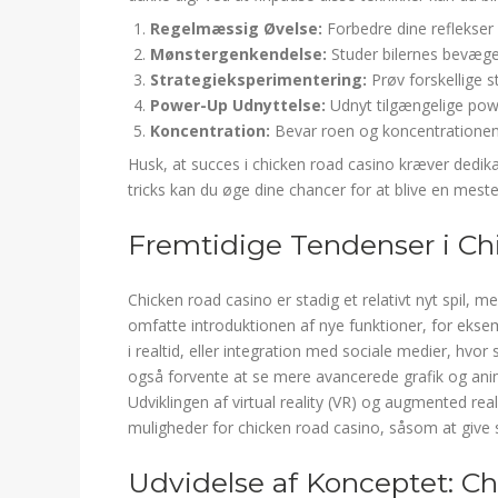
Regelmæssig Øvelse:
Forbedre dine reflekser
Mønstergenkendelse:
Studer bilernes bevæge
Strategieksperimentering:
Prøv forskellige st
Power-Up Udnyttelse:
Udnyt tilgængelige pow
Koncentration:
Bevar roen og koncentrationen,
Husk, at succes i chicken road casino kræver dedikat
tricks kan du øge dine chancer for at blive en mester
Fremtidige Tendenser i Ch
Chicken road casino er stadig et relativt nyt spil, m
omfatte introduktionen af nye funktioner, for ekse
i realtid, eller integration med sociale medier, hvor
også forvente at se mere avancerede grafik og an
Udviklingen af virtual reality (VR) og augmented r
muligheder for chicken road casino, såsom at give s
Udvidelse af Konceptet: C